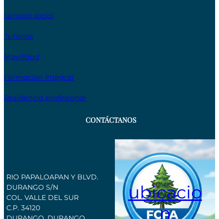
Servicio social
Tutorias
Movilidad
Formacion integral
Residencia profesional
CONTÁCTANOS
RIO PAPALOAPAN Y BLVD.
ubicacio
DURANGO S/N
COL. VALLE DEL SUR
n
C.P. 34120
DURANGO, DURANGO,