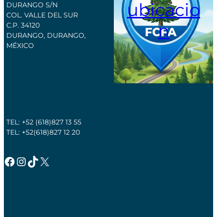
ubicacio
DURANGO S/N
COL. VALLE DEL SUR
n
C.P. 34120
DURANGO, DURANGO,
MÉXICO
TEL: +52 (618)827 13 55
TEL: +52(618)827 12 20
Facebook
Instagram
TikTok
X