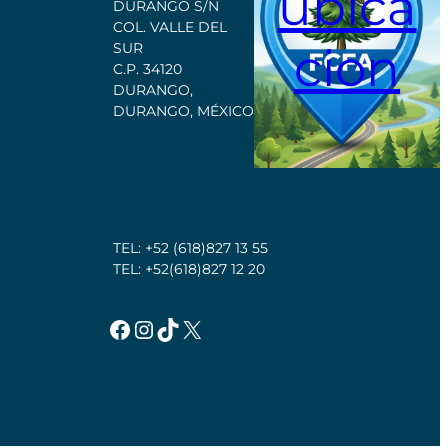
ubica
DURANGO S/N
COL. VALLE DEL
cion
SUR
C.P. 34120
DURANGO,
DURANGO, MÉXICO
TEL: +52 (618)827 13 55
TEL: +52(618)827 12 20
Facebook
Instagram
TikTok
X