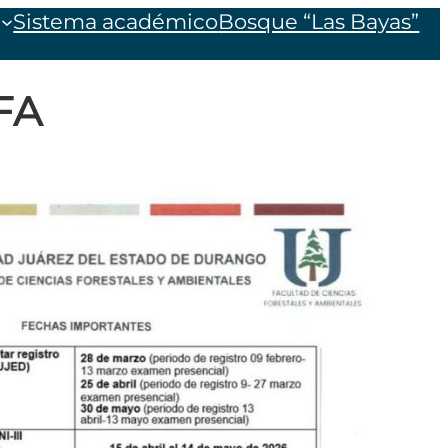
Sistema académico
Bosque “Las Bayas”
FA